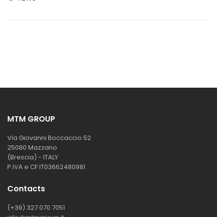
MTM GROUP
Via Giovanni Boccaccio 52
25080 Mazzano
(Brescia) - ITALY
P.IVA e CF IT03662480981
Contacts
(+39) 327 070 7051