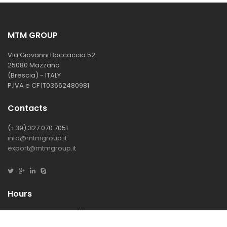
MTM GROUP
Via Giovanni Boccaccio 52
25080 Mazzano
(Brescia) - ITALY
P.IVA e CF IT03662480981
Contacts
(+39) 327 070 7051
info@mtmgroup.it
export@mtmgroup.it
Hours
Mon-Fri : 08.30 - 12.00 / 13.00 - 17.30
Sat-Sun : closed