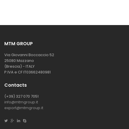
MTM GROUP
Via Giovanni Boccaccio 52
25080 Mazzano
(Brescia) - ITALY
P.IVA e CF IT03662480981
Contacts
(+39) 327 070 7051
info@mtmgroup.it
export@mtmgroup.it