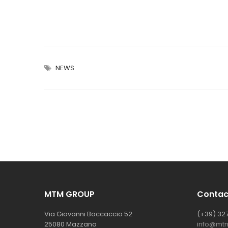
NEWS
MTM GROUP
Contac
Via Giovanni Boccaccio 52
(+39) 327
25080 Mazzano
info@mtm