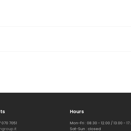
ts
Hours
 070 7051
Mon-Fri : 08.30 - 12.00 / 13.00 - 17
group.it
Sat-Sun : closed