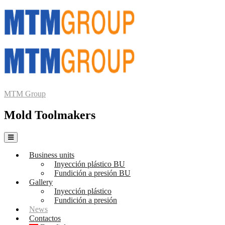
MTM Group
Mold Toolmakers
Business units
Inyección plástico BU
Fundición a presión BU
Gallery
Inyección plástico
Fundición a presión
News
Contactos