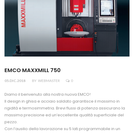
EMCO MAXXMILL 750
05.DIC.2018
BY
WEBMASTER
0
Diamo il benvenuto alla nostra nuova EMCO!
Il design in ghisa e acciaio saldato garantisce il massimo in
rigidità e termosimmetria. Brevi flussi di potenza assicurano la
massima precisione ed un’eccellente qualità superficiale del
pezzo.
Con l’ausilio della lavorazione su 5 lati programmabile in un