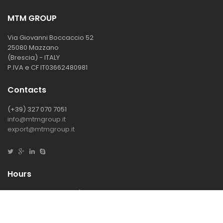
MTM GROUP
Via Giovanni Boccaccio 52
25080 Mazzano
(Brescia) - ITALY
P.IVA e CF IT03662480981
Contacts
(+39) 327 070 7051
info@mtmgroup.it
export@mtmgroup.it
Hours
Mon-Fri : 08.30 - 12.00 / 13.00 - 17.30
Sat-Sun : closed